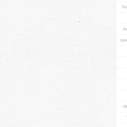
Го
Ал
суп
Ле