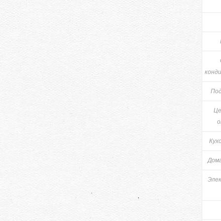
конд
Под
Це
о
Кух
Дом
Эле