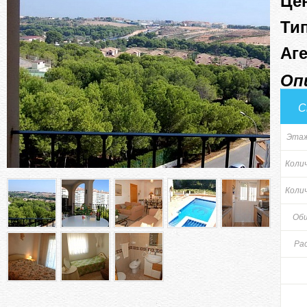
Це
Тип
Аге
Оп
С
Этаж
Коли
Коли
Общ
Рас