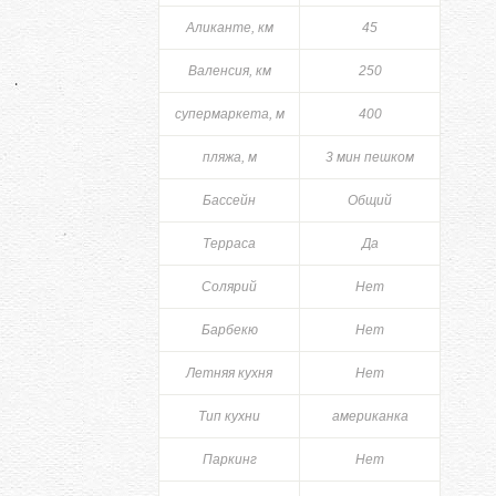
Аликанте, км
45
Валенсия, км
250
супермаркета, м
400
пляжа, м
3 мин пешком
Бассейн
Общий
Терраса
Да
Солярий
Нет
Барбекю
Нет
Летняя кухня
Нет
Тип кухни
американка
Паркинг
Нет