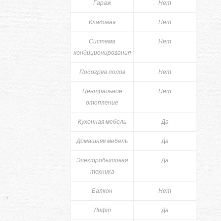
Гараж
Нет
Кладовая
Нет
Система
Нет
кондиционирования
Подогрев полов
Нет
Центральное
Нет
отопление
Кухонная мебель
Да
Домашняя мебель
Да
Электробытовая
Да
техника
Балкон
Нет
Лифт
Да