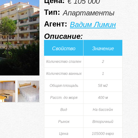
Цена:
€ 105 000
Тип:
Апартаменты
Агент:
Вадим Лимин
Описание:
Свойство
Значение
Количество спален
2
Количество ванных
1
Общая площадь
58 м2
Расст. до моря
400 м
Вид
На бассейн
Рынок
Вторичный
Цена
105000 евро