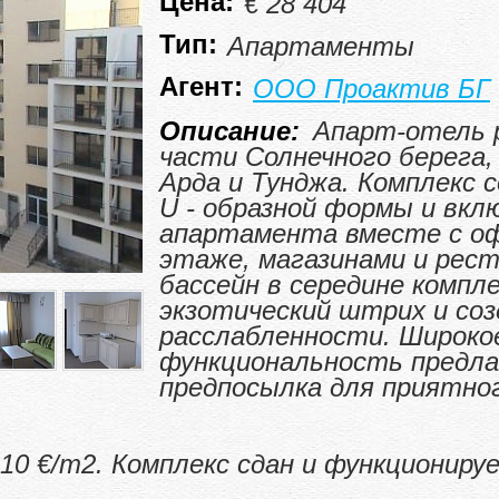
Цена:
€ 28 404
Тип:
Апартаменты
Агент:
ООО Проактив БГ
Описание:
Апарт-отель р
части Солнечного берега
Арда и Тунджа. Комплекс 
U - образной формы и вкл
апартамента вместе с оф
этаже, магазинами и рес
бассейн в середине компл
экзотический штрих и со
расслабленности. Широкое
функциональность предла
предпосылка для приятно
 10 €/m2. Комплекс сдан и функционир