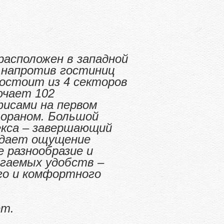
асположен в западной
, напротив гостиниц
состоит из 4 секторов
ючает 102
исами на первом
тораном. Большой
екса – завершающий
здает ощущение
 разнообразие и
гаемых удобств –
го и комфортного
ует.