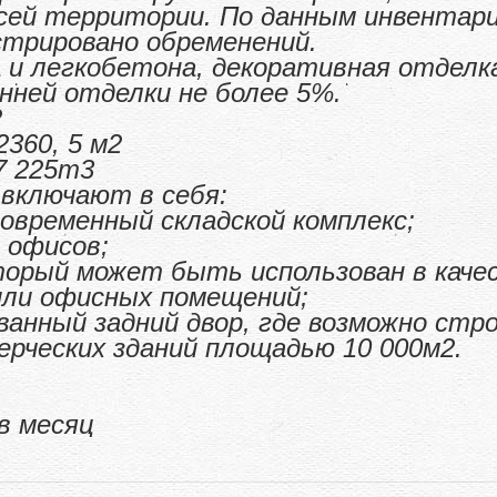
сей территории. По данным инвентариз
стрировано обременений.
и легкобетона, декоративная отделка
нней отделки не более 5%.
2
2360, 5 м2
7 225m3
 включают в себя:
современный складской комплекс;
 офисов;
оторый может быть использован в каче
или офисных помещений;
ванный задний двор, где возможно ст
мерческих зданий площадью 10 000м2.
в месяц