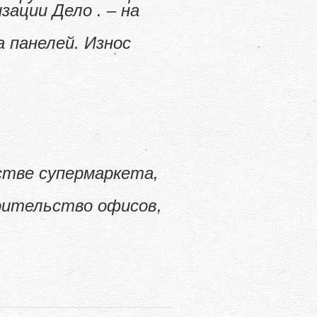
ации Дело . – на
 панелей. Износ
стве супермаркета,
роительство офисов,