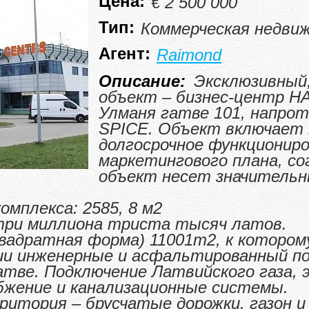
Цена:
€ 2 500 000
Тип:
Коммерческая недви
Агент:
Raimond
Описание:
Эксклюзивный
объект – бизнес-центр HA
Улманя гатве 101, напро
SPICE. Объект включает 
долгосрочное функциониро
маркетингового плана, со
объект несет значитель
мплекса: 2585, 8 м2
три миллиона триста тысяч латов.
вадратная форма) 11001m2, к котором
ии инженерные и асфальтированный п
тве. Подключение Латвийского газа, 
бжение и канализационные системы.
итория – брусчатые дорожки, газон и