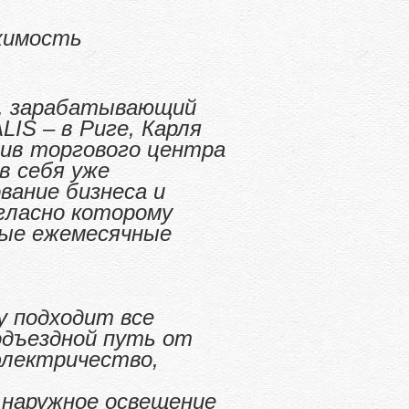
жимость
, зарабатывающий
LIS – в Риге, Карля
тив торгового центра
в себя уже
вание бизнеса и
гласно которому
ные ежемесячные
у подходит все
одъездной путь от
электричество,
 наружное освещение