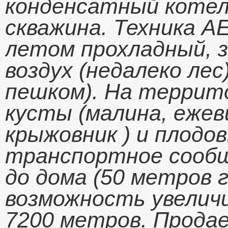
конденсатный котел и
скважина. Техника A
летом прохладный, 
воздух (недалеко лес
пешком). На террит
кусты (малина, ежев
крыжовник ) и плодо
транспортное сооб
до дома (50 метров 
возможность увелич
7200 метров. Продае