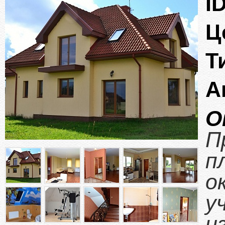
ID
Ц
Т
А
О
П
п
о
у
и