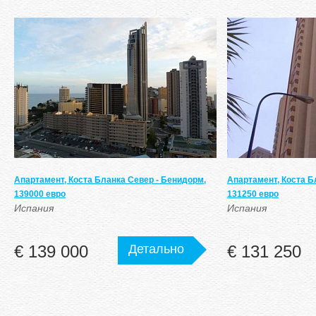
Апартамент, Коста Бланка Север - Бенидорм,
Апартамент, Коста Б
139000 евро
131250 евро
Испания
Испания
€ 139 000
Детально
€ 131 250