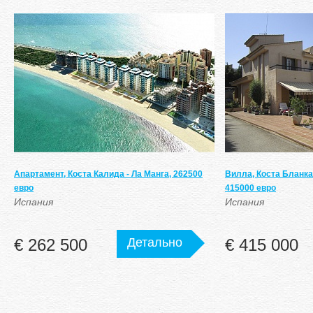
Апартамент, Коста Калида - Ла Манга, 262500
Вилла, Коста Бланка
евро
415000 евро
Испания
Испания
€ 262 500
Детально
€ 415 000