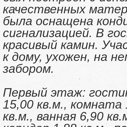
качественных матер
была оснащена конд
сигнализацией. В го
красивый камин. Уча
к дому, ухожен, на н
забором.
Первый этаж: гостин
15,00 кв.м., комната 
кв.м., ванная 6,90 кв.м