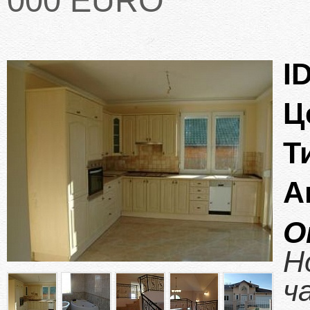
000 EURO
ID
Ц
Т
А
О
Н
ч