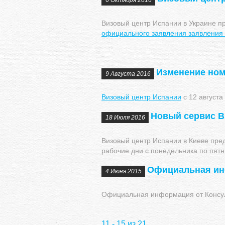
6 Октября 2016
Визовый центр Испании в Украине пр
официального заявления заявления 
Изменение ном
9 Августа 2016
Визовый центр Испании
с 12 август
Новый сервис В
18 Июля 2016
Визовый центр Испании в Киеве предл
рабочие дни с понедельника по пятни
Официальная ин
4 Июня 2015
Официальная информация от Консуль
11 - 15 из 21