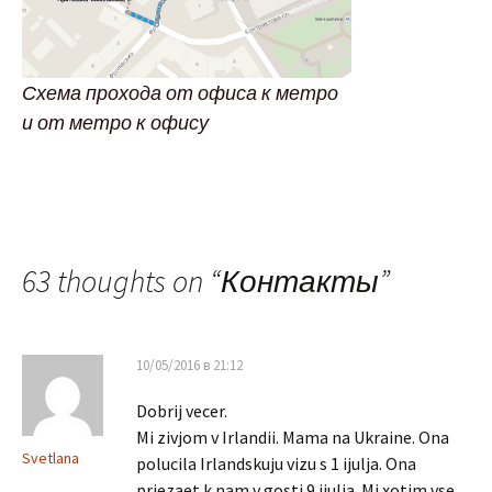
Схема прохода от офиса к метро
и от метро к офису
63 thoughts on “
Контакты
”
10/05/2016 в 21:12
Dobrij vecer.
Mi zivjom v Irlandii. Mama na Ukraine. Ona
Svetlana
polucila Irlandskuju vizu s 1 ijulja. Ona
priezaet k nam v gosti 9 ijulja. Mi xotim vse