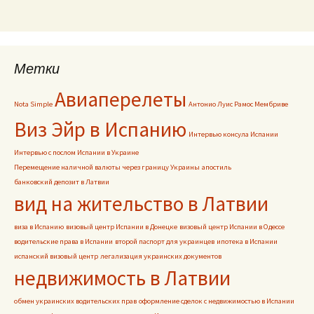
Метки
Авиаперелеты
Nota Simple
Антонио Луис Рамос Мембриве
Виз Эйр в Испанию
Интервью консула Испании
Интервью с послом Испании в Украине
Перемещение наличной валюты через границу Украины
апостиль
банковский депозит в Латвии
вид на жительство в Латвии
виза в Испанию
визовый центр Испании в Донецке
визовый центр Испании в Одессе
водительские права в Испании
второй паспорт для украинцев
ипотека в Испании
испанский визовый центр
легализация украинских документов
недвижимость в Латвии
обмен украинских водительских прав
оформление сделок с недвижимостью в Испании