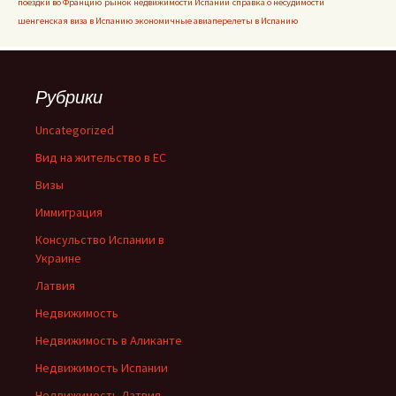
поездки во Францию
рынок недвижимости Испании
справка о несудимости
шенгенская виза в Испанию
экономичные авиаперелеты в Испанию
Рубрики
Uncategorized
Вид на жительство в ЕС
Визы
Иммиграция
Консульство Испании в
Украине
Латвия
Недвижимость
Недвижимость в Аликанте
Недвижимость Испании
Недвижимость Латвия