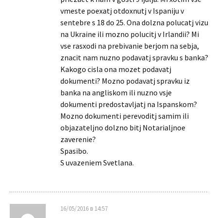
vmeste poexatj otdoxnutj v Ispaniju v
sentebre s 18 do 25. Ona dolzna polucatj vizu
na Ukraine ili mozno polucitj v Irlandii? Mi
vse rasxodi na prebivanie berjom na sebja,
znacit nam nuzno podavatj spravku s banka?
Kakogo cisla ona mozet podavatj
dokumenti? Mozno podavatj spravku iz
banka na angliskom ili nuzno vsje
dokumenti predostavljatj na Ispanskom?
Mozno dokumenti perevoditj samim ili
objazateljno dolzno bitj Notarialjnoe
zaverenie?
Spasibo.
S uvazeniem Svetlana.
16/05/2016 в 14:57