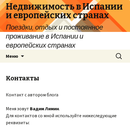
Недвижимость в Испании
и европейских странах
Поездки, отдых и постоянное
проживание в Испании и
европейских странах
Перейти
Найти:
Меню
к
содержимому
Контакты
Контакт с автором блога
Меня зовут
Вадим Лимин
.
Для контактов со мной используйте нижеследующие
реквизиты: