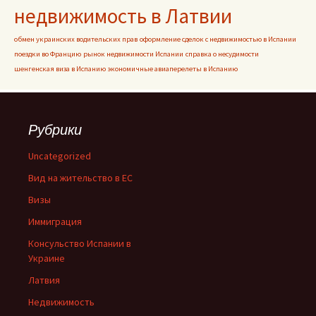
недвижимость в Латвии
обмен украинских водительских прав
оформление сделок с недвижимостью в Испании
поездки во Францию
рынок недвижимости Испании
справка о несудимости
шенгенская виза в Испанию
экономичные авиаперелеты в Испанию
Рубрики
Uncategorized
Вид на жительство в ЕС
Визы
Иммиграция
Консульство Испании в
Украине
Латвия
Недвижимость