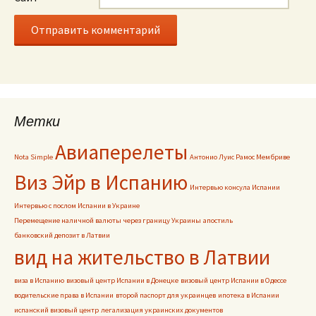
Метки
Авиаперелеты
Nota Simple
Антонио Луис Рамос Мембриве
Виз Эйр в Испанию
Интервью консула Испании
Интервью с послом Испании в Украине
Перемещение наличной валюты через границу Украины
апостиль
банковский депозит в Латвии
вид на жительство в Латвии
виза в Испанию
визовый центр Испании в Донецке
визовый центр Испании в Одессе
водительские права в Испании
второй паспорт для украинцев
ипотека в Испании
испанский визовый центр
легализация украинских документов