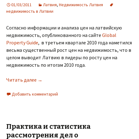
01/03/2011
Латвия
,
Недвижимость Латвия
недвижимость в Латвии
Согласно информации и анализа цен на латвийскую
недвижимость, опубликованного на сайте
Global
Property Guide
, в третьем квартале 2010 года наметился
весьма существенный рост цен на недвижимость, что в
целом выводит Латвию в лидеры по росту цен на
недвижимость по итогам 2010 года.
Читать далее
Латвия — лидер по росту цены на недвижимос
→
Добавить комментарий
Практика и статистика
рассмотрения дел о