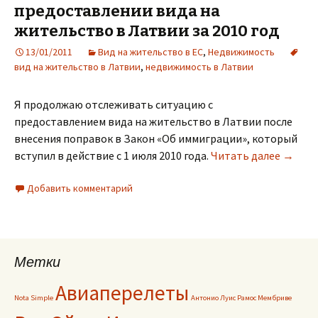
предоставлении вида на
жительство в Латвии за 2010 год
13/01/2011
Вид на жительство в ЕС
,
Недвижимость
вид на жительство в Латвии
,
недвижимость в Латвии
Я продолжаю отслеживать ситуацию с
предоставлением вида на жительство в Латвии после
внесения поправок в Закон «Об иммиграции», который
вступил в действие с 1 июля 2010 года.
Читать далее
Практи
→
Добавить комментарий
Метки
Авиаперелеты
Nota Simple
Антонио Луис Рамос Мембриве