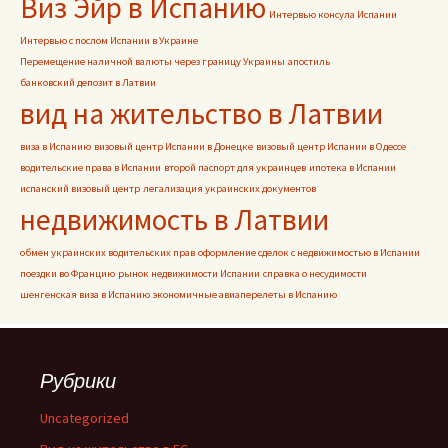
Виз Эйр в Испанию
Интервью консула Испании
Интервью с послом Испании в Украине
Перемещение наличной валюты через границу Украины
апостиль
банковский депозит в Латвии
вид на жительство в Латвии
виза в Испанию
визовый центр Испании в Донецке
визовый центр Испании в Одессе
водительские права в Испании
второй паспорт для украинцев
ипотека в Испании
испанский визовый центр
легализация украинских документов
недвижимость в Латвии
обмен украинских водительских прав
оформление сделок с недвижимостью в Испании
поездки во Францию
рынок недвижимости Испании
справка о несудимости
шенгенская виза в Испанию
экономичные авиаперелеты в Испанию
Рубрики
Uncategorized