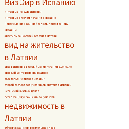
Виз Эйр в Испанию
Интервью консула Испании
Интервью с послом Испании в Украине
Перемещение наличной валюты через границу
Украины
апостиль
банковский депозит в Латвии
вид на жительство
в Латвии
виза в Испанию
визовый центр Испании в Донецке
визовый центр Испании в Одессе
водительские права в Испании
второй паспорт для украинцев
ипотека в Испании
испанский визовый центр
легализация украинских документов
недвижимость в
Латвии
обмен украинских водительских прав