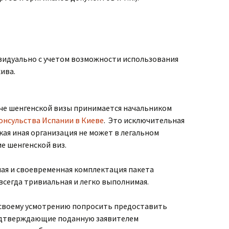
идуально с учетом возможности использования
ива.
че шенгенской визы принимается начальником
онсульства Испании в Киеве
. Это исключительная
ая иная организация не может в легальном
е шенгенской виз.
ная и своевременная комплектация пакета
 всегда тривиальная и легко выполнимая.
 своему усмотрению попросить предоставить
одтверждающие поданную заявителем