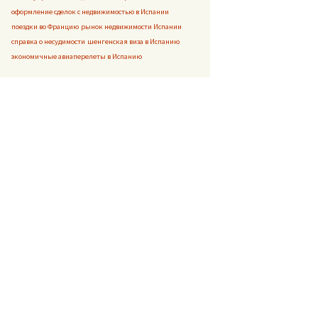
оформление сделок с недвижимостью в Испании
поездки во Францию
рынок недвижимости Испании
справка о несудимости
шенгенская виза в Испанию
экономичные авиаперелеты в Испанию