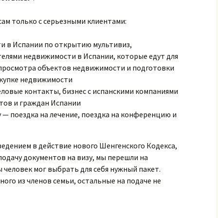
Минобразования
ам только с серьезными клиентами:
Визовые услуги
Для учредителей
предприятия
Консульство Испании
и в Испании по открытию мультивиз,
Процедура
елями недвижимости в Испании, которые едут для
 просмотра объектов недвижимости и подготовки
Документы (для
окупке недвижимости
скачивания)
еловые контакты, бизнес с испанскими компаниями
тов и граждан Испании
ру — поездка на лечение, поездка на конференцию и
введением в действие нового Шенгенского Кодекса,
подачу документов на визу, мы перешли на
 человек мог выбрать для себя нужный пакет.
ного из членов семьи, остальные на подаче не