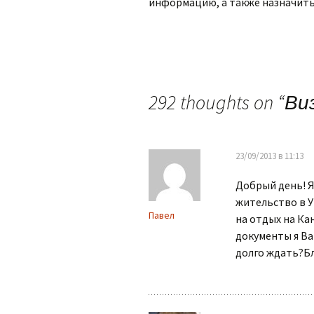
информацию, а также назначить
292 thoughts on “
Ви
23/09/2013 в 11:13
Добрый день! Я
жительство в У
Павел
на отдых на Ка
документы я Ва
долго ждать?Бл