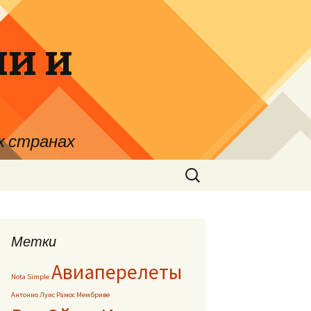
и и
х странах
Найти:
Метки
Авиаперелеты
Nota Simple
Антонио Луис Рамос Мембриве