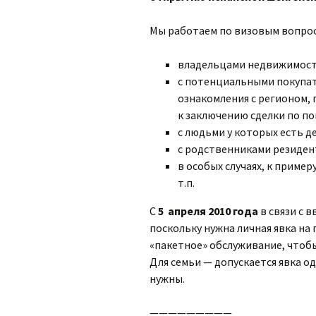
Мы работаем по визовым вопрос
владельцами недвижимост
с потенциальными покупат
ознакомления с регионом,
к заключению сделки по п
с людьми у которых есть д
с родственниками резиден
в особых случаях, к приме
т.п.
С
5 апреля 2010 года
в связи с 
поскольку нужна личная явка на 
«пакетное» обслуживание, чтобы
Для семьи — допускается явка од
нужны.
—————————