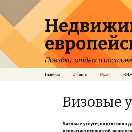
Недвижим
европейс
Поездки, отдых и постоян
Перейти
Главная
О блоге
Визы
ВН
к
содержимому
Испания
Исп
Визовые 
Анд
Лат
Визовые услуги, подготовка д
открытию испанской шенгенск