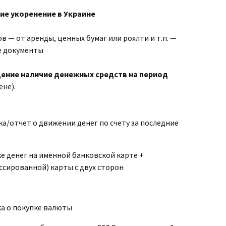
е укоренение в Украине
 — от аренды, ценных бумаг или роялти и т.п. —
 документы
ние наличие денежных средств на период
ене).
а/отчет о движении денег по счету за последние
ке денег на именной банковской карте +
ссированной) карты с двух сторон
ка о покупке валюты