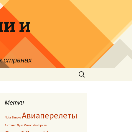
и и
х странах
Найти:
Метки
Авиаперелеты
Nota Simple
Антонио Луис Рамос Мембриве