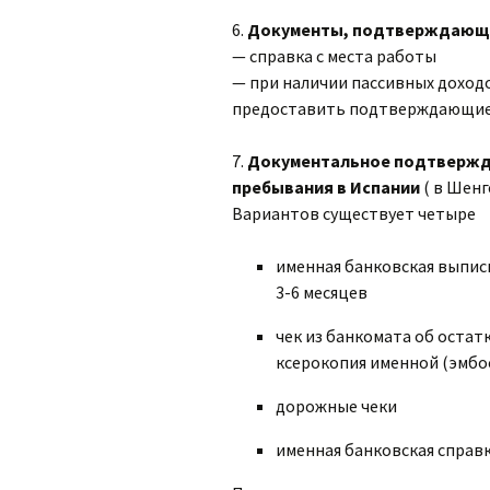
6.
Документы, подтверждающи
— справка с места работы
— при наличии пассивных доходов
предоставить подтверждающие
7.
Документальное подтвержде
пребывания в Испании
( в Шенг
Вариантов существует четыре
именная банковская выписк
3-6 месяцев
чек из банкомата об остат
ксерокопия именной (эмбо
дорожные чеки
именная банковская справ