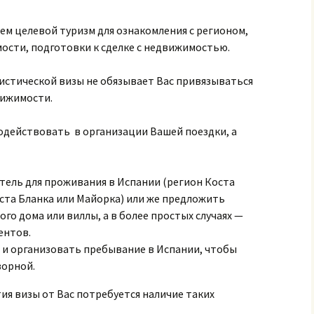
Минобразования
ем целевой туризм для ознакомления с регионом,
Визовые услуги
Для учредителей
предприятия
сти, подготовки к сделке с недвижимостью.
Консульство Испании
Процедура
истической визы не обязывает Вас привязываться
вижимости.
Документы (для
скачивания)
одействовать в организации Вашей поездки, а
ель для проживания в Испании (регион Коста
оста Бланка или Майорка) или же предложить
о дома или виллы, а в более простых случаях —
ентов.
 и организовать пребывание в Испании, чтобы
ворной.
тия визы от Вас потребуется наличие таких