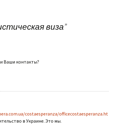
истическая виза
”
ти Ваши контакты?
pera.com.ua/costaesperanza/officecostaesperanza.ht
тельство в Украине. Это мы.