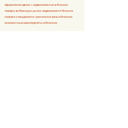
оформление сделок с недвижимостью в Испании
поездки во Францию
рынок недвижимости Испании
справка о несудимости
шенгенская виза в Испанию
экономичные авиаперелеты в Испанию