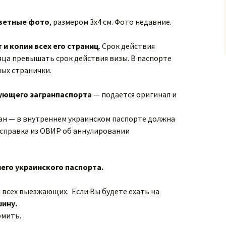
цветные фото
, размером 3х4 см. Фото недавние.
и копии всех его страниц
. Срок действия
яца превышать срок действия визы. В паспорте
ых странички.
вующего загранпаспорта
— подается оригинал и
ан — в внутреннем украинском паспорте должна
 справка из ОВИР об аннулировании
его украинского паспорта.
 всех выезжающих. Если Вы будете ехать на
шину.
рмить.