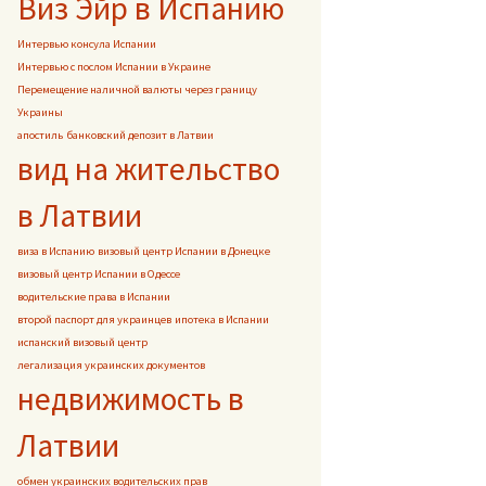
Виз Эйр в Испанию
Интервью консула Испании
Интервью с послом Испании в Украине
Перемещение наличной валюты через границу
Украины
апостиль
банковский депозит в Латвии
вид на жительство
в Латвии
виза в Испанию
визовый центр Испании в Донецке
визовый центр Испании в Одессе
водительские права в Испании
второй паспорт для украинцев
ипотека в Испании
испанский визовый центр
легализация украинских документов
недвижимость в
Латвии
обмен украинских водительских прав