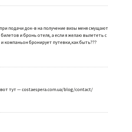
при подачи док-в на получение визы меня смущают
 билетов и бронь отеля, а если я желаю вылететь с
а и компаньон бронирует путевки,как быть???
вот тут — costaespera.com.ua/blog/contact/