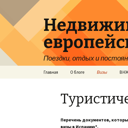
Недвижим
европейс
Поездки, отдых и постоян
Перейти
Главная
О блоге
Визы
ВН
к
содержимому
Испания
Исп
Туристиче
Анд
Лат
Перечень документов, которы
визы в Испанию*.