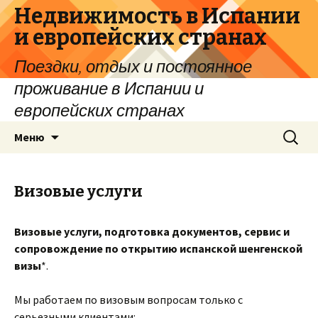
Недвижимость в Испании
и европейских странах
Поездки, отдых и постоянное
проживание в Испании и
европейских странах
Перейти
Найти:
Меню
к
содержимому
Визовые услуги
Визовые услуги, подготовка документов, сервис и
сопровождение по открытию испанской шенгенской
визы
*.
Мы работаем по визовым вопросам только с
серьезными клиентами: