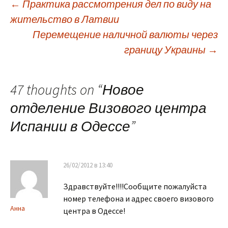
←
Практика рассмотрения дел по виду на
жительство в Латвии
Навигация
Перемещение наличной валюты через
границу Украины
→
по
записям
47 thoughts on “
Новое
отделение Визового центра
Испании в Одессе
”
26/02/2012 в 13:40
Здравствуйте!!!!Сообщите пожалуйста
номер телефона и адрес своего визового
Анна
центра в Одессе!