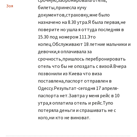
срочную,забронировала отель,
Зоя
билеты,принесла кучу
документов,страховку,мне было
назначено на 8.30 утра.Я была первая,не
поверите но ушла я оттуда последняя в
15.30 под номером 111.Это
копец.Обслуживают 18 летние мальчики и
девочки,я оплачивала за
срочность,пришлось перебронировать
отель что бы не опоздать с визой.Вчера
позвонили из Киева что виза
поставлена,паспорт отправлен в
Одессу.Результат-сегодня 17 апреля-
паспорта нет.Завтра у меня рейс в 10
утра,я оплатила отель и рейс.Тупо
потеряла деньги и спрашивать не с
кого,ни кто не виноват.