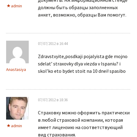
документы. НА информационном стенде
admin
должны быть образцы заполненных
анкет, возможно, образцы Вам помогут.
07/07/2012 в 16:44
Zdravstvyite,posdkaji pojalyista gde mojno
sdelat’ straxovky dlya viezda v Ispaniu? i
Anastasiya
skol’ko eto bydet stoit na 10 dnei! spasibo
07/07/2012 в 18:36
Страховку можно оформить практически
в любой страховой компании, которая
admin
имеет лицензию на соответствующий
вид страхования.